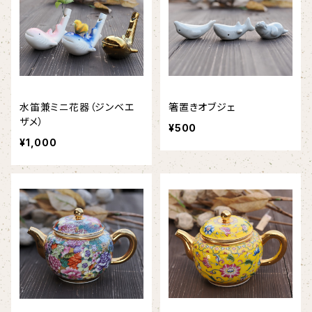
水笛兼ミニ花器（ジンベエ
箸置きオブジェ
ザメ）
¥500
¥1,000